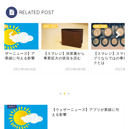
RELATED POST
・通信
情報・通信
情報・通信
ウェザーニューズ】ア
【スマレジ】決算書から
【スマレジ】スマレ
リが業績に与える影響
事業拡大の状況を読む
プリならではの事業
クとは
2022年4月26日
2022年4月4日
2022年4
【ウェザーニューズ】アプリが業績に与
える影響